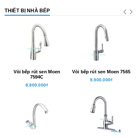
THIẾT BỊ NHÀ BẾP
Vòi bếp rút sen Moen
Vòi bếp rút sen Moen 7565
V
7594C
9.900.000₫
8.800.000₫