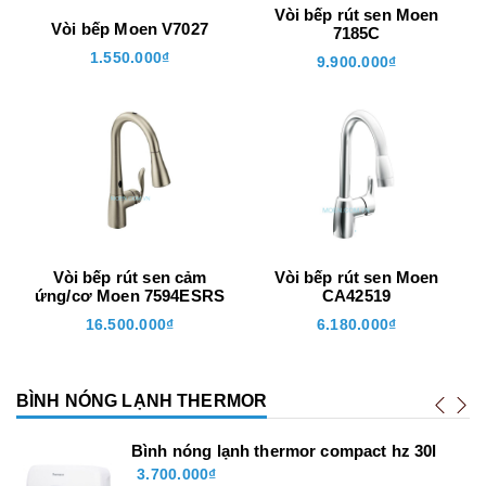
Vòi bếp rút sen Moen
Vòi bếp Moen V7027
7185C
1.550.000₫
9.900.000₫
Vòi bếp rút sen cảm
Vòi bếp rút sen Moen
ứng/cơ Moen 7594ESRS
CA42519
16.500.000₫
6.180.000₫
BÌNH NÓNG LẠNH THERMOR
50
Bình nóng lạnh thermor compact hz 30l
3.700.000₫