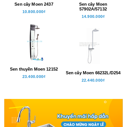
2
Sen cây Moen 2437
Sen cây Moen
57902A/57132
10.800.000₫
14.900.000₫
+
Sen thuyền Moen 12152
Sen cây Moen 66232L/D254
23.400.000₫
22.440.000₫