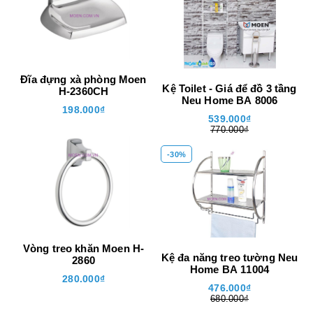
-
Đĩa đựng xà phòng Moen
Kệ Toilet - Giá để đồ 3 tầng
H-2360CH
Neu Home BA 8006
198.000₫
539.000₫
770.000₫
-30%
n
Vòng treo khăn Moen H-
Kệ đa năng treo tường Neu
2860
Home BA 11004
280.000₫
476.000₫
680.000₫