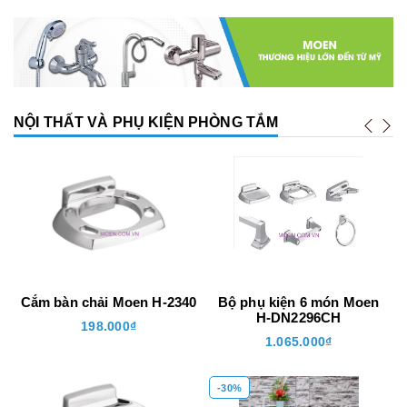
NỘI THẤT VÀ PHỤ KIỆN PHÒNG TẮM
Cắm bàn chải Moen H-2340
Bộ phụ kiện 6 món Moen
H-DN2296CH
198.000₫
1.065.000₫
-30%