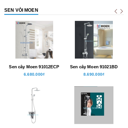
SEN VÒI MOEN
P
Sen cây Moen 91012ECP
Sen cây Moen 91021BD
6.680.000₫
8.690.000₫