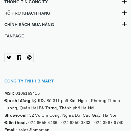
THÔNG TIN CÔNG TY
HỖ TRỢ KHÁCH HÀNG
CHÍNH SÁCH MUA HÀNG
FANPAGE
CÔNG TY TNHH B.MART
MST:
0106169415
Địa chỉ đăng ký KD:
Số 311 phố Kim Ngưu, Phường Thanh
Lương, Quận Hai Bà Trưng, Thành phố Hà Nội
Showroom:
32 Võ Chí Công, Nghĩa Đô, Cầu Giấy, Hà Nội
Điện thoại:
024.6655.4466
-
024.6250.0333
-
024.3987.6740
Email:
sales@bmart.vn