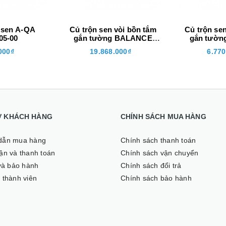
 sen A-QA
Củ trộn sen vòi bồn tắm
Củ trộn se
05-00
gắn tường BALANCE
gắn tườn
524450575
3265
000₫
19.868.000₫
6.770
Ợ KHÁCH HÀNG
CHÍNH SÁCH MUA HÀNG
dẫn mua hàng
Chính sách thanh toán
̣n và thanh toán
Chính sách vận chuyển
 và bảo hành
Chính sách đổi trả
 thành viên
Chính sách bảo hành