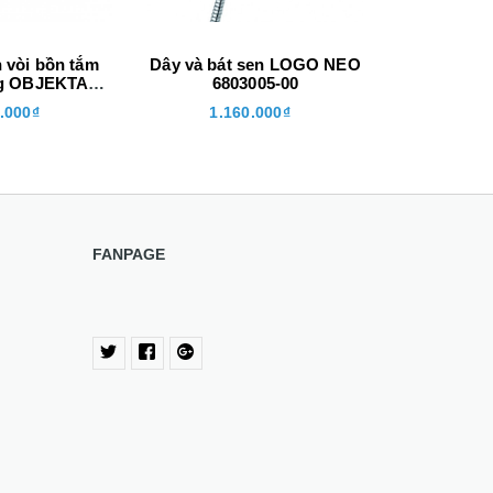
n vòi bồn tắm
Dây và bát sen LOGO NEO
Dây và bát
g OBJEKTA
6803005-00
680
30575
.000₫
1.160.000₫
890
FANPAGE