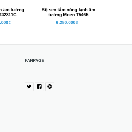
m âm tường
Bộ sen tắm nóng lạnh âm
Vòi sen 
T42311C
tường Moen T5465
Moen
.000₫
6.280.000₫
5.06
FANPAGE