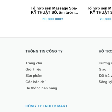
 âm tường
Tổ hợp sen Massage Spa-
Tổ hợp sen M
232++
KỸ THUẬT SỐ, âm tường
KỸ THUẬT S
(V2)
tr
000₫
59.800.000₫
79.800
THÔNG TIN CÔNG TY
HỖ TR
Trang chủ
Hướng 
Giới thiệu
Giao nhâ
Sản phẩm
Đổi trả
Góc báo chí
Đăng ký
Hệ thống bán hàng
CÔNG TY TNHH B.MART