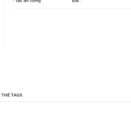
- Van âm tường &nb...
THẺ TAGS