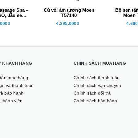
assage Spa –
Củ vòi âm tường Moen
Bộ sen tắ
Ố, đầu sen
T57140
Moen 
ần
.000₫
4.295.000₫
4.680
Ợ KHÁCH HÀNG
CHÍNH SÁCH MUA HÀNG
dẫn mua hàng
Chính sách thanh toán
̣n và thanh toán
Chính sách vận chuyển
 và bảo hành
Chính sách đổi trả
 thành viên
Chính sách bảo hành