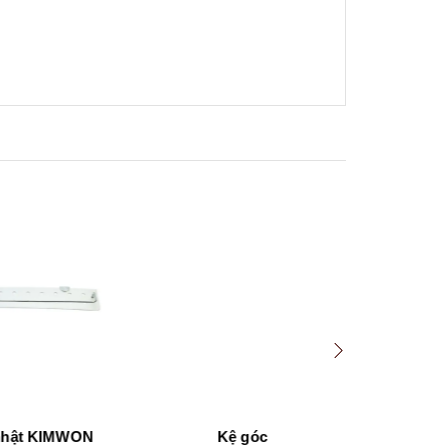
hật KIMWON
Kệ góc