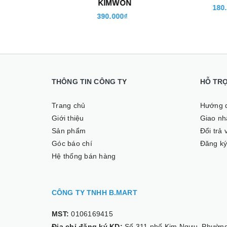
ON
KIMWON
180.0
0₫
390.000₫
THÔNG TIN CÔNG TY
HỖ TR
Trang chủ
Hướng 
Giới thiệu
Giao nhâ
Sản phẩm
Đổi trả
Góc báo chí
Đăng ký
Hệ thống bán hàng
CÔNG TY TNHH B.MART
MST:
0106169415
Địa chỉ đăng ký KD:
Số 311 phố Kim Ngưu, Phường