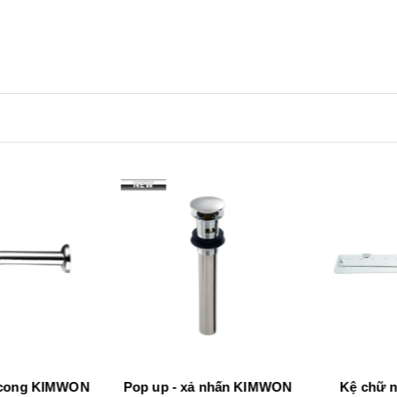
 cong KIMWON
Pop up - xả nhấn KIMWON
Kệ chữ n